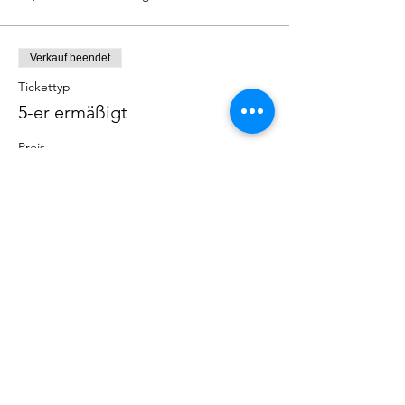
Verkauf beendet
Tickettyp
5-er ermäßigt
Preis
60,00 €
+1,50 € Ticket-Servicegebühr
Abonnieren Sie unseren Newsletter
Hiermit bestätige ich, dass ich die