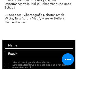
“Da sind wir dran” Choreografie und
Performance Velia Malika Hahnemann und Bene
Schuba
„Backspace“ Choreografie Deborah Smith-
Wicke, Tanz Aurora Magrì, Mareike Steffens,
Hannah Breuker
Abonnieren Sie unseren Newsletter
Hiermit bestätige ich, dass ich die
Datenschutzerklärung gelesen habe und mit dieser
einverstanden bin.
Abonnieren
Kontakt
Datenschutzerklärung
Impressum