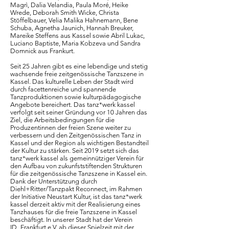
Magrì, Dalia Velandia, Paula Moré, Heike
Wrede, Deborah Smith Wicke, Christa
Stöffelbauer, Velia Malika Hahnemann, Bene
Schuba, Agnetha Jaunich, Hannah Breuker,
Mareike Steffens aus Kassel sowie Abril Lukac,
Luciano Baptiste, Maria Kobzeva und Sandra
Domnick aus Frankurt.
Seit 25 Jahren gibt es eine lebendige und stetig
wachsende freie zeitgenössische Tanzszene in
Kassel. Das kulturelle Leben der Stadt wird
durch facettenreiche und spannende
Tanzproduktionen sowie kulturpädagogische
Angebote bereichert. Das tanz*werk kassel
verfolgt seit seiner Gründung vor 10 Jahren das
Ziel, die Arbeitsbedingungen für die
Produzentinnen der freien Szene weiter zu
verbessern und den Zeitgenössischen Tanz in
Kassel und der Region als wichtigen Bestandteil
der Kultur zu stärken. Seit 2019 setzt sich das
tanz*werk kassel als gemeinnütziger Verein für
den Aufbau von zukunfststiftenden Strukturen
für die zeitgenössische Tanzszene in Kassel ein.
Dank der Unterstützung durch
Diehl+Ritter/Tanzpakt Reconnect, im Rahmen
der Initiative Neustart Kultur, ist das tanz*werk
kassel derzeit aktiv mit der Realisierung eines
Tanzhauses für die freie Tanzszene in Kassel
beschäftigt. In unserer Stadt hat der Verein
ID_Frankfurt e.V. ab dieser Spielzeit mit der