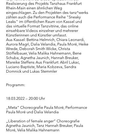
Realisierung des Projekts Tanzhaus Frankfurt
Rhein-Main einen ähnlichen Weg
eingeschlagen. Zu den Projekten des tanz*werks
zählen auch die Performance Reihe "Sneaky
Leaks" im öffentlichen Raum von Kassel und
das virtuelle Format Tanzvitrine, das online
einsehbare Videos einzelner und mehrerer
Künstlerinnen und Künstler umfasst.
Aus Kassel: Bettina Helmrich, Chiara Leonardi,
Aurora Magrì, Dalia Velandia, Paula Moré, Heike
Wrede, Deborah Smith Wicke, Christa
Stöffelbauer, Velia Malika Hahnemann, Bene
Schuba, Agnetha Jaunich, Hannah Breuker,
Mareike Steffens Aus Frankfurt: Abril Lukac,
Luciano Baptiste, Maria Kobzeva, Sandra
Domnick und Lukas Stemmler
Programm:
18.03.2022
– 20:00 Uhr
„Meta“ Choreografie Paula Moré, Performance
Paula Moré und Dalia Velandia
„Liberation of female anger“ Choreografie
Agnetha Jaunich, Tanz Hannah Breuker, Paula
Moré, Velia Malika Hahnemann