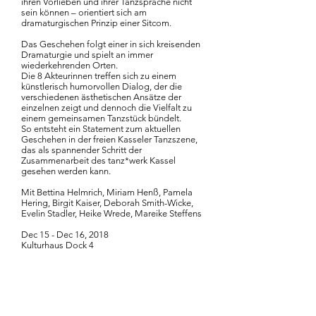
ihren Vorlieben und ihrer Tanzsprache nicht
sein können – orientiert sich am
dramaturgischen Prinzip einer Sitcom.
Das Geschehen folgt einer in sich kreisenden
Dramaturgie und spielt an immer
wiederkehrenden Orten.
Die 8 Akteurinnen treffen sich zu einem
künstlerisch humorvollen Dialog, der die
verschiedenen ästhetischen Ansätze der
einzelnen zeigt und dennoch die Vielfalt zu
einem gemeinsamen Tanzstück bündelt.
So entsteht ein Statement zum aktuellen
Geschehen in der freien Kasseler Tanzszene,
das als spannender Schritt der
Zusammenarbeit des tanz*werk Kassel
gesehen werden kann.
Mit Bettina Helmrich, Miriam Henß, Pamela
Hering, Birgit Kaiser, Deborah Smith-Wicke,
Evelin Stadler, Heike Wrede, Mareike Steffens
Dec 15 - Dec 16, 2018
Kulturhaus Dock 4
Abonnieren Sie unseren Newsletter