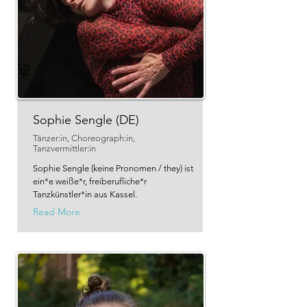
Sophie Sengle (DE)
Tänzer:in, Choreograph:in,
Tanzvermittler:in
Sophie Sengle (keine Pronomen / they) ist
ein*e weiße*r, freiberufliche*r
Tanzkünstler*in aus Kassel.
Read More