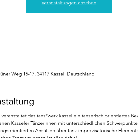
Veranstaltungen ansehen
rüner Weg 15-17, 34117 Kassel, Deutschland
staltung
eranstaltet das tanz*werk kassel ein tänzerisch orientiertes B
denen Kasseler Tänzerinnen mit unterschiedlichen Schwerpunkt
sorientierten Ansätzen über tanz-improvisatorische Elemente 
hen Tanzsequenzen ist alles dabei.  