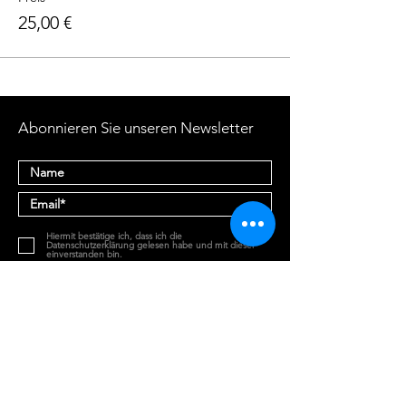
25,00 €
Abonnieren Sie unseren Newsletter
Hiermit bestätige ich, dass ich die
Datenschutzerklärung gelesen habe und mit dieser
einverstanden bin.
Abonnieren
Kontakt
Datenschutzerklärung
Impressum