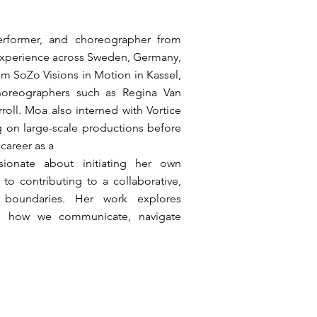
erformer, and choreographer from
experience across Sweden, Germany,
rom SoZo Visions in Motion in Kassel,
horeographers such as Regina Van
oll. Moa also interned with Vortice
on large-scale productions before
 career as a
ionate about initiating her own
o contributing to a collaborative,
l boundaries. Her work explores
o how we communicate, navigate