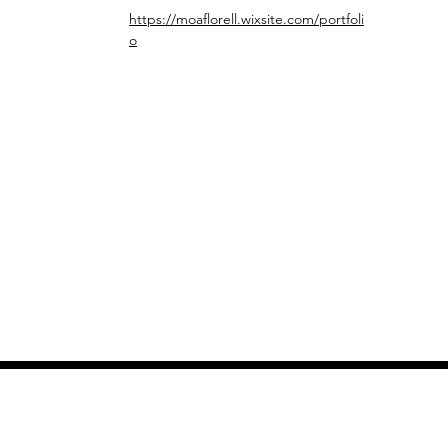
https://moaflorell.wixsite.com/portfoli
o
Abonnieren Sie unseren Newsletter